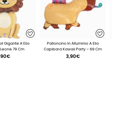
il Gigante A Elio
Palloncino In Alluminio A Elio
Tazz
- Leone 79 Cm
Capibara Kawaii Party – 69 Cm
,90€
3,90€