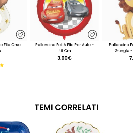
io Elio Orso
Palloncino Foil A Elio Per Auto -
Palloncino Fo
o
46 Cm
Giungla 
3,90€
7
TEMI CORRELATI