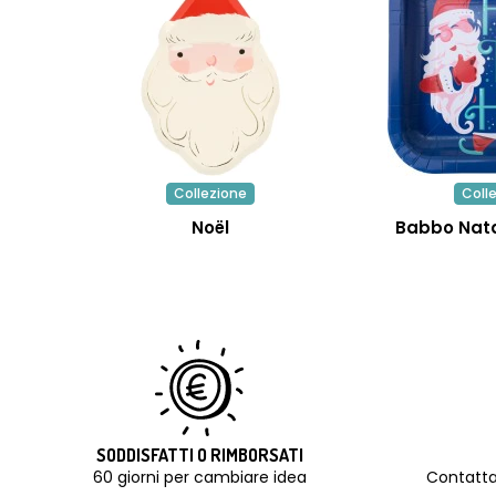
Collezione
Coll
Noël
Babbo Nat
SODDISFATTI O RIMBORSATI
60 giorni per cambiare idea
Contatta