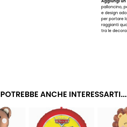
Aggiungi un
palloncino, p
e design ado
per portare l
raggianti qu
tra le decoraz
POTREBBE ANCHE INTERESSARTI...