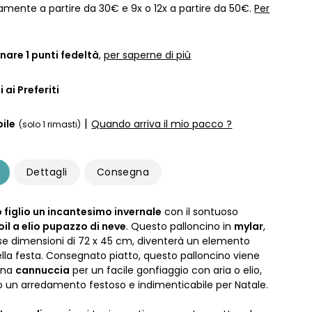
amente a partire da 30€ e 9x o 12x a partire da 50€.
Per
nare
1
punti fedeltà
,
per saperne di più
 ai Preferiti
|
ile
Quando arriva il mio pacco ?
(solo 1 rimasti)
Dettagli
Consegna
 figlio un incantesimo invernale
con il sontuoso
oil a elio pupazzo di neve
. Questo palloncino in
mylar
,
se dimensioni di 72 x 45 cm, diventerà un elemento
ella festa. Consegnato piatto, questo palloncino viene
una
cannuccia
per un facile gonfiaggio con aria o elio,
un arredamento festoso e indimenticabile per Natale.