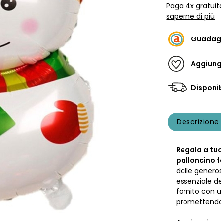
Paga 4x gratuit
saperne di più
Guadag
Aggiungi
Disponib
Descrizione
Regala a tuo
palloncino f
dalle genero
essenziale d
fornito con 
promettendo 