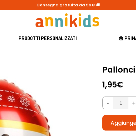
Consegna gratuita da 59€
🚚
PRODOTTI PERSONALIZZATI
🌼 PRI
Pallonci
1,95€
-
+
Aggiunger