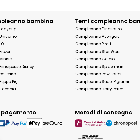
mpleanno bambina
Temi compleanno ba
Ladybug
Compleanno Dinosauro
Unicorno
Compleanno Avengers
LOL
Compleanno Pirati
Frozen
Compleanno Star Wars
Minnie
Compleanno Calcio
rincipesse Disney
Compleanno Spiderman
allerina
Compleanno Paw Patrol
eppa Pig
Compleanno Super Pigiamini
Oceania
Compleanno Harry Potter
i pagamento
Metodi di consegna