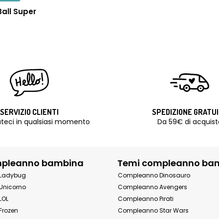
all Super
SERVIZIO CLIENTI
SPEDIZIONE GRATU
teci in qualsiasi momento
Da 59€ di acquist
mpleanno bambina
Temi compleanno ba
Ladybug
Compleanno Dinosauro
Unicorno
Compleanno Avengers
LOL
Compleanno Pirati
Frozen
Compleanno Star Wars