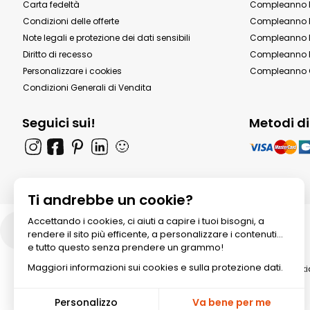
Carta fedeltà
Compleanno 
Condizioni delle offerte
Compleanno P
Note legali e protezione dei dati sensibili
Compleanno b
Diritto di recesso
Compleanno P
Personalizzare i cookies
Compleanno 
Condizioni Generali di Vendita
Seguici sui!
Metodi d
🙂
Ti andrebbe un cookie?
Accettando i cookies, ci aiuti a capire i tuoi bisogni, a
Italia
rendere il sito più efficente, a personalizzare i contenuti...
e tutto questo senza prendere un grammo!
Maggiori informazioni sui cookies e sulla protezione dati.
© 2026 All rights reserved. Annik
Personalizzo
Va bene per me