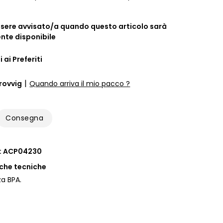
ssere avvisato/a quando questo articolo sarà
te disponibile
 ai Preferiti
|
rovvig
Quando arriva il mio pacco ?
Consegna
 : ACP04230
iche tecniche
za BPA.