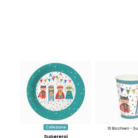
Collezione
10 Bicchieri - S
Supereroi