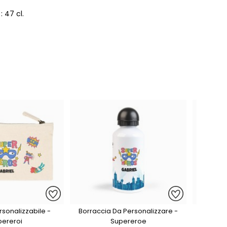
 47 cl.
rsonalizzabile -
Borraccia Da Personalizzare -
50 A
pereroi
Supereroe