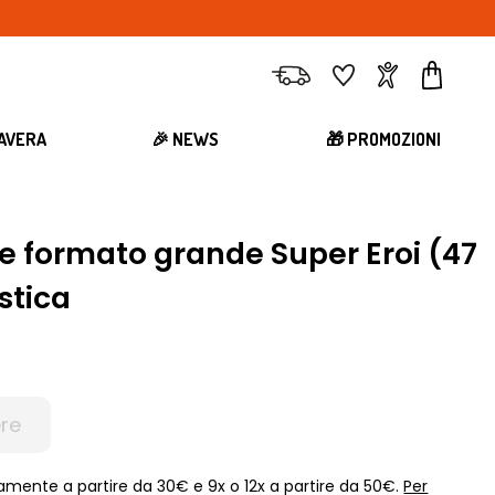
Consegna
Preferiti
Account
Carrell
MAVERA
🎉 NEWS
🎁 PROMOZIONI
re formato grande Super Eroi (47
astica
re
amente a partire da 30€ e 9x o 12x a partire da 50€.
Per