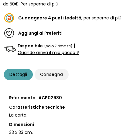
da 50€.
Per saperne di più
Guadagnare
4
punti fedeltà
,
per saperne di più
Aggiungi ai Preferiti
|
Disponibile
(solo 7 rimasti)
Quando arriva il mio pacco ?
Dettagli
Consegna
Riferimento : ACP02980
Caratteristiche tecniche
La carta.
Dimensioni
33 x 33 cm.