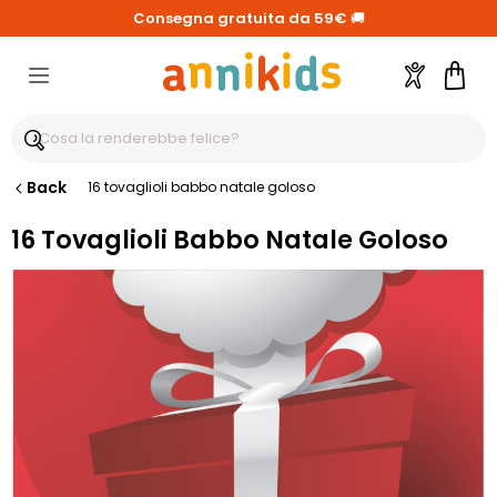
Consegna gratuita da 59€
🚚
Account
Carre
Back
16 tovaglioli babbo natale goloso
16 Tovaglioli Babbo Natale Goloso