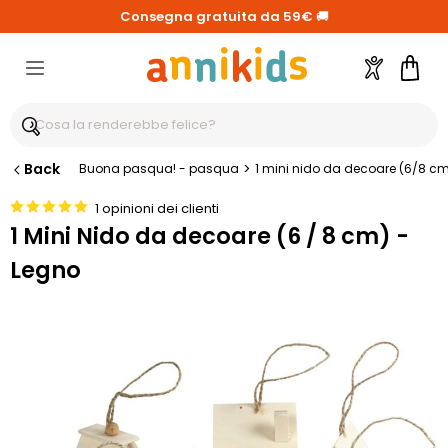
Consegna gratuita da 59€
🚚
Account
Carre
Back
>
Buona pasqua! - pasqua
1 mini nido da decoare (6/8 cm
1 opinioni dei clienti
1 Mini Nido da decoare (6 / 8 cm) -
Legno