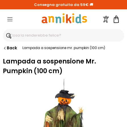
Consegna gratuita da 59€
🚚
Account
Carre
Back
Lampada a sospensione mr. pumpkin (100 cm)
Lampada a sospensione Mr.
Pumpkin (100 cm)