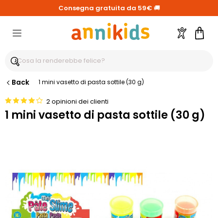
Consegna gratuita da 59€
🚚
Account
Carre
Back
1 mini vasetto di pasta sottile (30 g)
2 opinioni dei clienti
1 mini vasetto di pasta sottile (30 g)