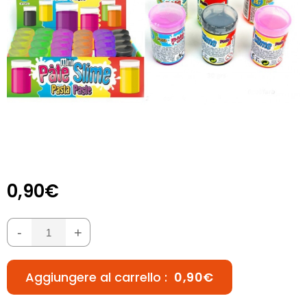
0,90€
-
+
Aggiungere al carrello :
0,90€