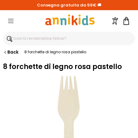
Consegna gratuita da 59€
🚚
Account
Carre
Back
8 forchette di legno rosa pastello
8 forchette di legno rosa pastello