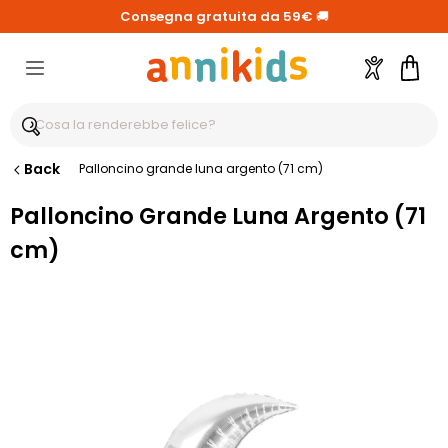
Consegna gratuita da 59€
🚚
Account
Carre
Back
Palloncino grande luna argento (71 cm)
Palloncino Grande Luna Argento (71
cm)