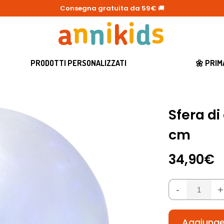
Consegna gratuita da 59€
🚚
PRODOTTI PERSONALIZZATI
🌼 PRI
Sfera di
cm
34,90€
-
+
Aggiunger