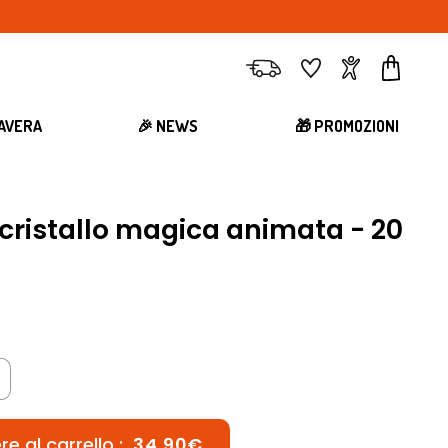
Consegna
Preferiti
Account
Carrell
MAVERA
🎉 NEWS
🎁 PROMOZIONI
 cristallo magica animata - 20
e al carrello :
34,90€