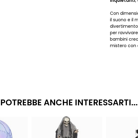
inquietanti
,
Con dimensio
il suono e i
divertimento
per ravvivar
bambini crea
mistero con 
POTREBBE ANCHE INTERESSARTI...