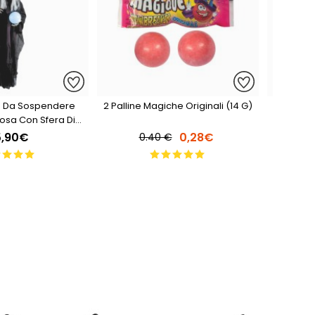
 Da Sospendere
2 Palline Magiche Originali (14 G)
2 Palli
osa Con Sfera Di
lo - 183 Cm
5,90€
0,28€
0.40 €