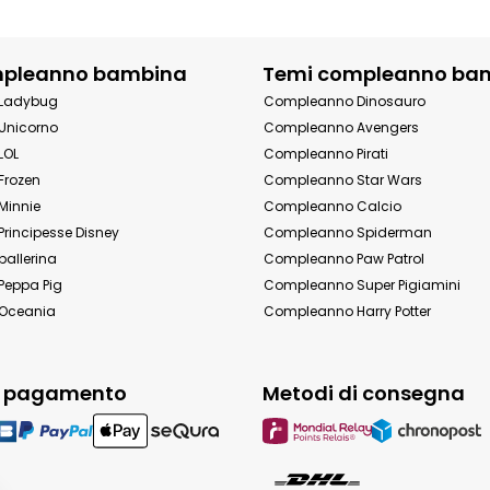
mpleanno bambina
Temi compleanno ba
Ladybug
Compleanno Dinosauro
Unicorno
Compleanno Avengers
LOL
Compleanno Pirati
Frozen
Compleanno Star Wars
Minnie
Compleanno Calcio
rincipesse Disney
Compleanno Spiderman
allerina
Compleanno Paw Patrol
eppa Pig
Compleanno Super Pigiamini
Oceania
Compleanno Harry Potter
i pagamento
Metodi di consegna