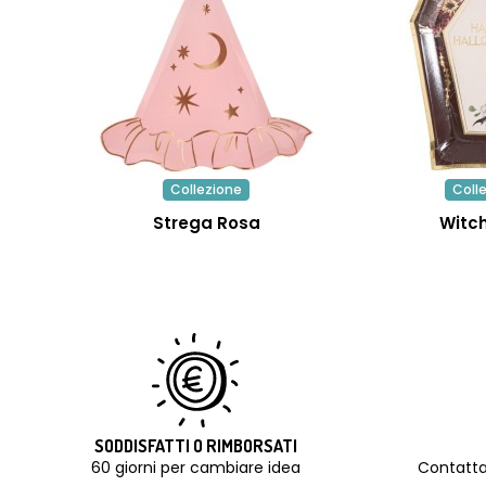
Collezione
Coll
Strega Rosa
Witc
SODDISFATTI O RIMBORSATI
60 giorni per cambiare idea
Contatta