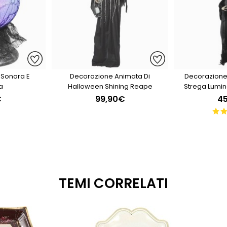
o Sonora E
Decorazione Animata Di
Decorazione
a
Halloween Shining Reape
Strega Lumin
Cristal
€
99,90€
4
TEMI CORRELATI