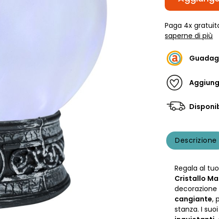
Paga 4x gratuit
saperne di più
Guadag
Aggiungi
Disponib
Descrizione
Regala al tu
Cristallo M
decorazione 
cangiante
,
stanza. I suo