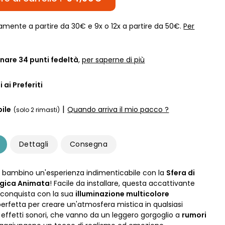
amente a partire da 30€ e 9x o 12x a partire da 50€.
Per
nare
34
punti fedeltà
,
per saperne di più
 ai Preferiti
|
ile
Quando arriva il mio pacco ?
(solo 2 rimasti)
Dettagli
Consegna
o bambino un'esperienza indimenticabile con la
Sfera di
agica Animata
! Facile da installare, questa accattivante
conquista con la sua
illuminazione multicolore
 perfetta per creare un'atmosfera mistica in qualsiasi
i effetti sonori, che vanno da un leggero gorgoglio a
rumori