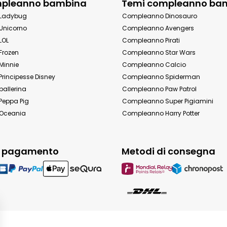
mpleanno bambina
Temi compleanno ba
Ladybug
Compleanno Dinosauro
Unicorno
Compleanno Avengers
LOL
Compleanno Pirati
Frozen
Compleanno Star Wars
Minnie
Compleanno Calcio
rincipesse Disney
Compleanno Spiderman
allerina
Compleanno Paw Patrol
eppa Pig
Compleanno Super Pigiamini
Oceania
Compleanno Harry Potter
i pagamento
Metodi di consegna