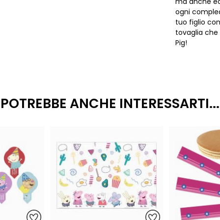
ma anche eco
ogni complean
tuo figlio c
tovaglia che 
Pig!
POTREBBE ANCHE INTERESSARTI...