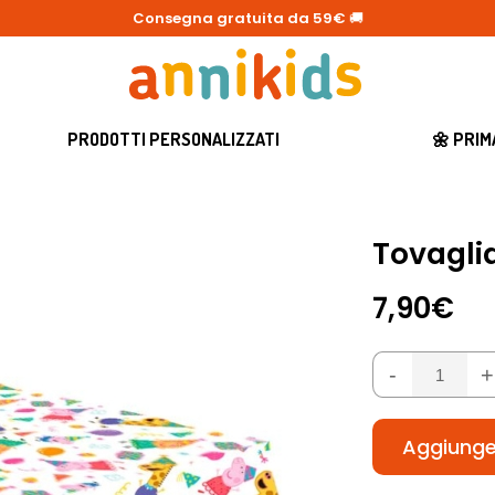
Consegna gratuita da 59€
🚚
PRODOTTI PERSONALIZZATI
🌼 PRI
Tovagli
7,90€
-
+
Aggiunger