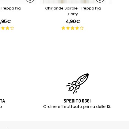
ta Peppa Pig
Ghirlande Spirale - Peppa Pig
Ghirland
Party
6,95€
4,90€
ITA
SPEDITO OGGI
o
Ordine effecttuato prima delle 13.