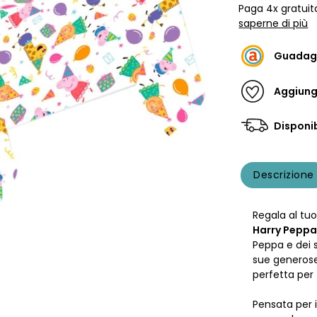
Paga 4x gratuit
saperne di più
Guadag
Aggiungi
Disponib
Descrizione
Regala al t
Harry Peppa
Peppa e dei s
sue generose
perfetta per 
Pensata per i