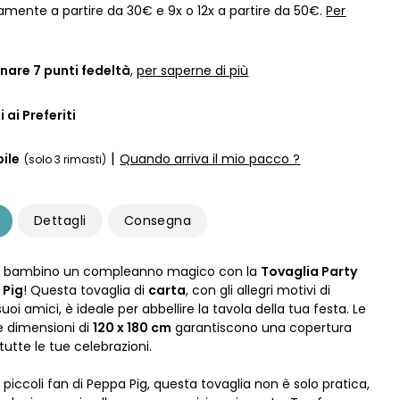
amente a partire da 30€ e 9x o 12x a partire da 50€.
Per
nare
7
punti fedeltà
,
per saperne di più
 ai Preferiti
|
ile
Quando arriva il mio pacco ?
(solo 3 rimasti)
Dettagli
Consegna
uo bambino un compleanno magico con la
Tovaglia Party
 Pig
! Questa tovaglia di
carta
, con gli allegri motivi di
uoi amici, è ideale per abbellire la tavola della tua festa. Le
 dimensioni di
120 x 180 cm
garantiscono una copertura
tutte le tue celebrazioni.
 piccoli fan di Peppa Pig, questa tovaglia non è solo pratica,