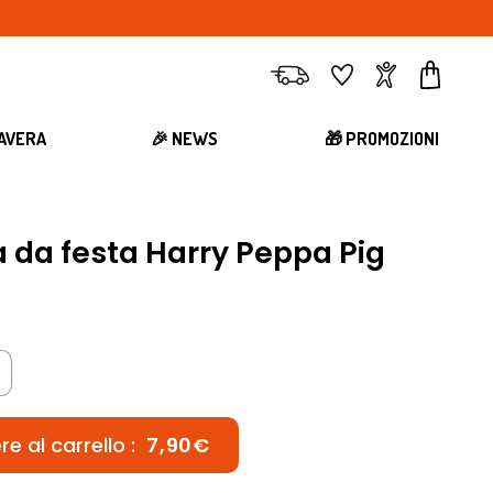
Consegna
Preferiti
Account
Carrell
MAVERA
🎉 NEWS
🎁 PROMOZIONI
a da festa Harry Peppa Pig
e al carrello :
7,90€