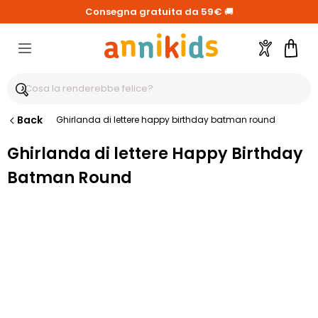
Consegna gratuita da 59€
🚚
Account
Carre
Back
Ghirlanda di lettere happy birthday batman round
Ghirlanda di lettere Happy Birthday
Batman Round