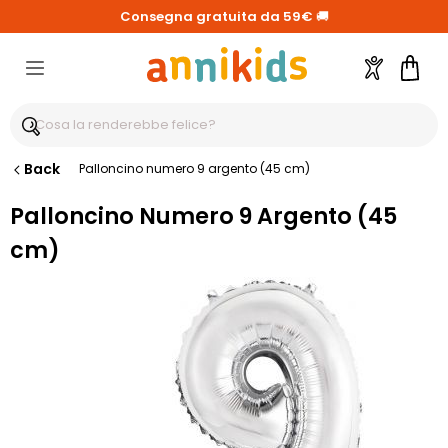
Consegna gratuita da 59€
🚚
Account
Carre
Back
Palloncino numero 9 argento (45 cm)
Palloncino Numero 9 Argento (45
cm)