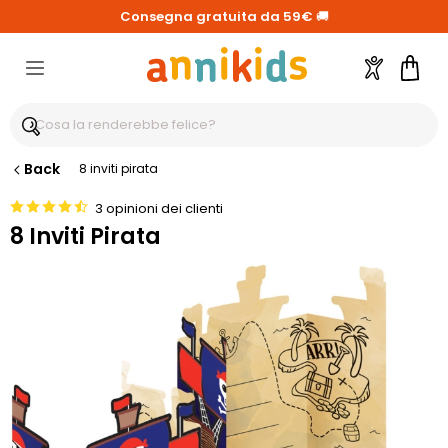
Consegna gratuita da 59€
🚚
Account
Carre
Back
8 inviti pirata
3 opinioni dei clienti
8 Inviti Pirata