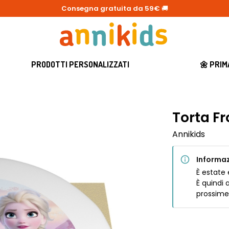
Consegna gratuita da 59€
🚚
PRODOTTI PERSONALIZZATI
🌼 PRI
Torta Fr
Annikids
Informaz
È estate 
È quindi 
prossime