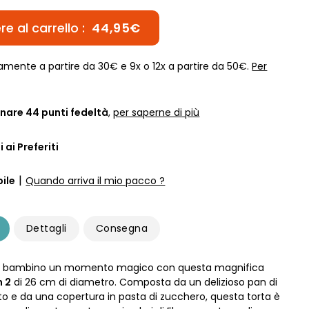
e al carrello :
44,95€
amente a partire da 30€ e 9x o 12x a partire da 50€.
Per
nare
44
punti fedeltà
,
per saperne di più
 ai Preferiti
|
ile
Quando arriva il mio pacco ?
Dettagli
Consegna
uo bambino un momento magico con questa magnifica
n 2
di 26 cm di diametro. Composta da un delizioso pan di
to e da una copertura in pasta di zucchero, questa torta è