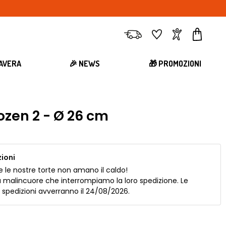
Consegna
Preferiti
Account
Carrell
MAVERA
🎉 NEWS
🎁 PROMOZIONI
ozen 2 - Ø 26 cm
ioni
e le nostre torte non amano il caldo!
a malincuore che interrompiamo la loro spedizione. Le
 spedizioni avverranno il 24/08/2026.