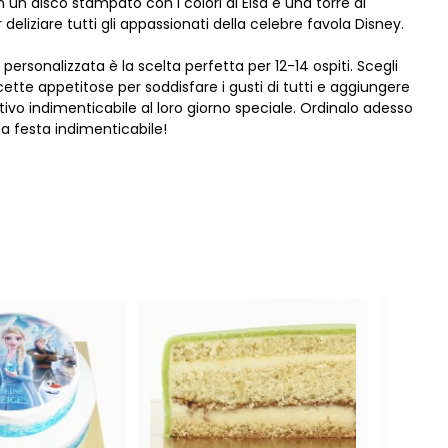
un disco stampato con i colori di Elsa e una torre di
deliziare tutti gli appassionati della celebre favola Disney.
personalizzata è la scelta perfetta per 12-14 ospiti. Scegli
icette appetitose per soddisfare i gusti di tutti e aggiungere
ivo indimenticabile al loro giorno speciale. Ordinalo adesso
ta festa indimenticabile!