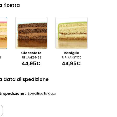
a ricetta
Cioccolato
Vaniglia
8
RIF : AAKGT469
RIF : AAKGT470
44,95€
44,95€
la data di spedizione
i spedizione :
Specifica la data