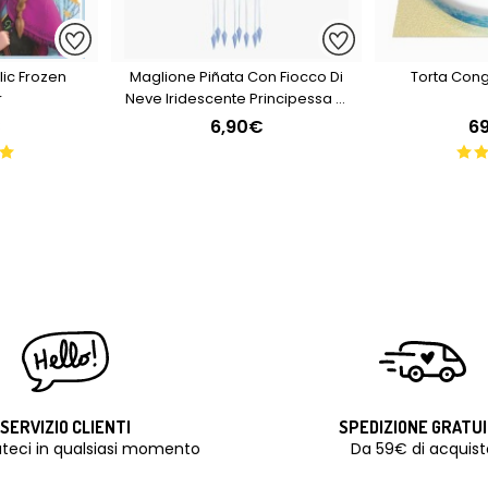
lic Frozen
Maglione Piñata Con Fiocco Di
Torta Conge
r
Neve Iridescente Principessa Di
Ghiaccio - 1° Premio
€
6,90€
6
SERVIZIO CLIENTI
SPEDIZIONE GRATU
teci in qualsiasi momento
Da 59€ di acquist