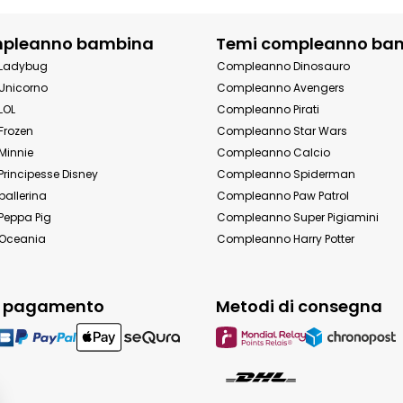
mpleanno bambina
Temi compleanno ba
Ladybug
Compleanno Dinosauro
Unicorno
Compleanno Avengers
LOL
Compleanno Pirati
Frozen
Compleanno Star Wars
Minnie
Compleanno Calcio
rincipesse Disney
Compleanno Spiderman
allerina
Compleanno Paw Patrol
eppa Pig
Compleanno Super Pigiamini
Oceania
Compleanno Harry Potter
i pagamento
Metodi di consegna