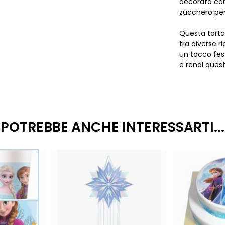
decorata con 
zucchero per 
Questa torta 
tra diverse r
un tocco fest
e rendi ques
POTREBBE ANCHE INTERESSARTI...