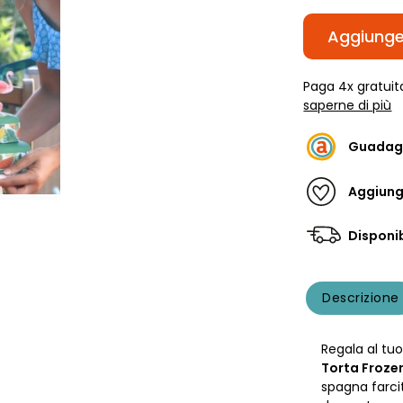
Aggiunger
Paga 4x gratuit
saperne di più
Guadag
Aggiungi
Disponib
Descrizione
Regala al t
Torta Froze
spagna farci