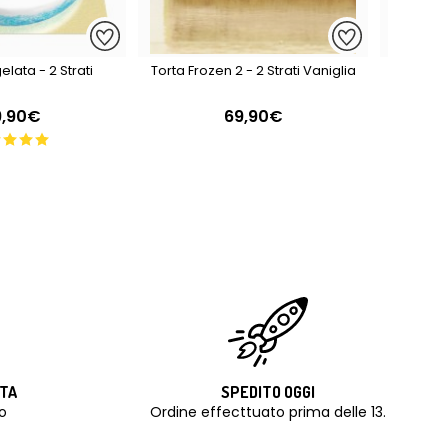
lata - 2 Strati
Torta Frozen 2 - 2 Strati Vaniglia
Torta Fr
9,90€
69,90€
ITA
SPEDITO OGGI
o
Ordine effecttuato prima delle 13.