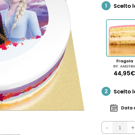
1
Scelto l
Fragola
RIF : AAKGT46
44,95€
2
Scelto 
Data d
-
+