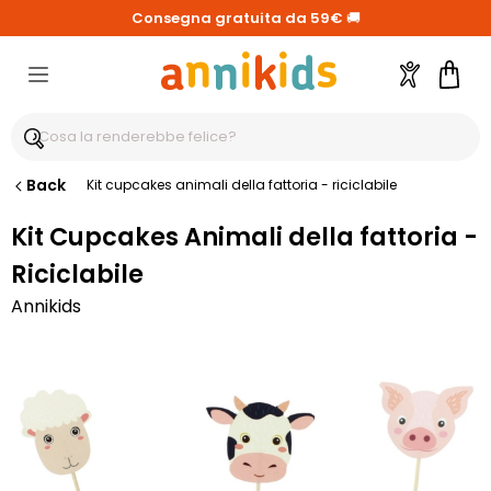
Consegna gratuita da 59€
🚚
Account
Carre
Back
Kit cupcakes animali della fattoria - riciclabile
Kit Cupcakes Animali della fattoria -
Riciclabile
Annikids