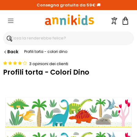
Consegna gratuita da 59€
🚚
Account
Carre
Back
Profili torta - colori dino
3 opinioni dei clienti
Profili torta - Colori Dino