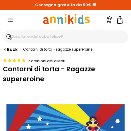
Consegna gratuita da 59€
🚚
Account
Carre
Back
Contorni di torta - ragazze supereroine
2 opinioni dei clienti
Contorni di torta - Ragazze
supereroine