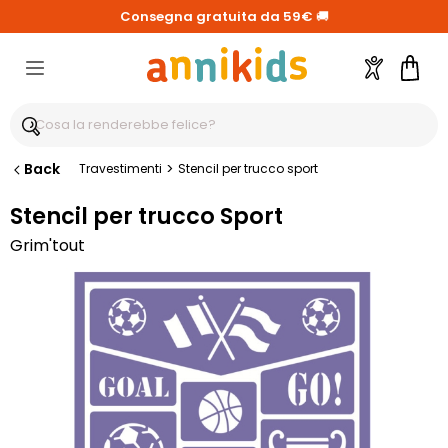
Consegna gratuita da 59€
🚚
Account
Carre
Back
>
Travestimenti
Stencil per trucco sport
Stencil per trucco Sport
Grim'tout