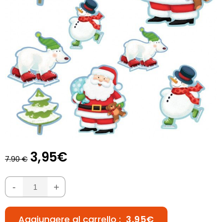
3,95€
7.90 €
-
+
Aggiungere al carrello :
3,95€