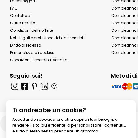
La consegna
Compleanno 
FAQ
Compleanno 
Contattaci
Compleanno 
Carta fedeltà
Compleanno 
Condizioni delle offerte
Compleanno P
Note legali e protezione dei dati sensibili
Compleanno b
Diritto di recesso
Compleanno P
Personalizzare i cookies
Compleanno 
Condizioni Generali di Vendita
Seguici sui!
Metodi d
🙂
Ti andrebbe un cookie?
Accettando i cookies, ci aiuti a capire i tuoi bisogni, a
Italia
rendere il sito più efficente, a personalizzare i contenuti...
e tutto questo senza prendere un grammo!