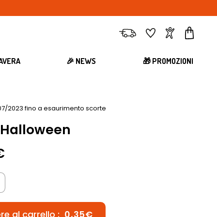
Consegna
Preferiti
Account
Carrell
MAVERA
🎉 NEWS
🎁 PROMOZIONI
07/2023 fino a esaurimento scorte
i Halloween
€
e al carrello :
0,35€