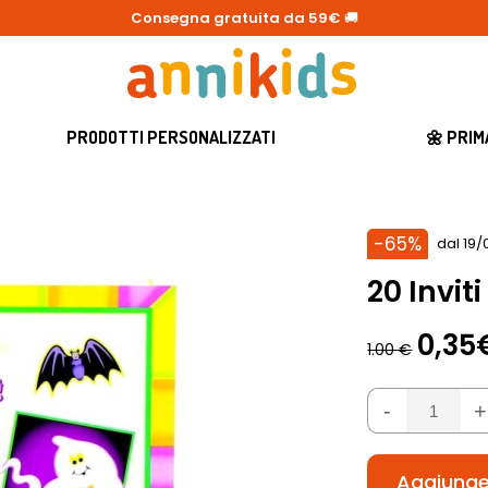
Consegna gratuita da 59€
🚚
PRODOTTI PERSONALIZZATI
🌼 PRI
-65%
dal 19/
20 Invit
0,35
1.00 €
-
+
Aggiunger