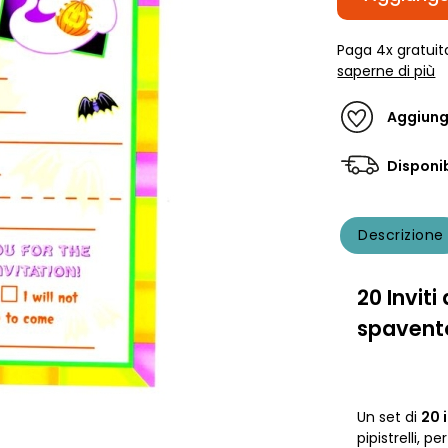
Paga 4x gratuit
saperne di più
Aggiungi
Disponib
Descrizione
20 Invit
spavent
Un set di
20 
pipistrelli, 