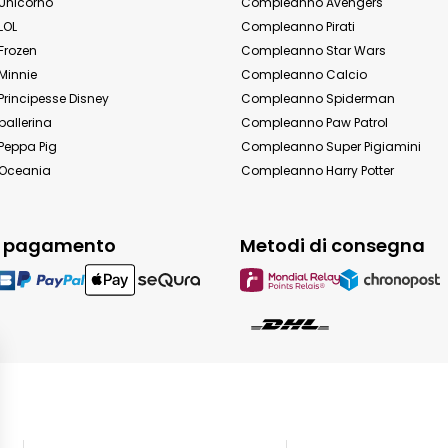
Unicorno
Compleanno Avengers
LOL
Compleanno Pirati
Frozen
Compleanno Star Wars
Minnie
Compleanno Calcio
rincipesse Disney
Compleanno Spiderman
allerina
Compleanno Paw Patrol
eppa Pig
Compleanno Super Pigiamini
Oceania
Compleanno Harry Potter
i pagamento
Metodi di consegna