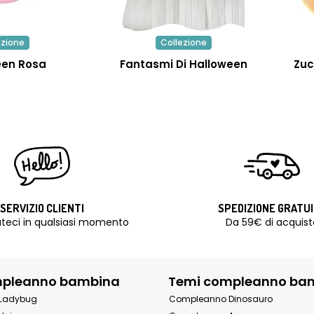
ezione
Collezione
een Rosa
Fantasmi Di Halloween
Zuc
SERVIZIO CLIENTI
SPEDIZIONE GRATU
teci in qualsiasi momento
Da 59€ di acquist
mpleanno bambina
Temi compleanno ba
Ladybug
Compleanno Dinosauro