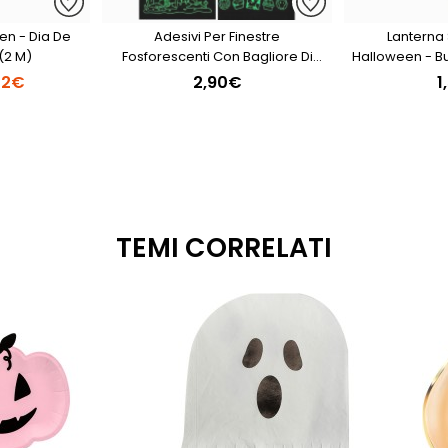
en - Dia De
Adesivi Per Finestre
Lanterna 
(2 M)
Fosforescenti Con Bagliore Di
Halloween - B
Halloween
72€
2,90€
1
TEMI CORRELATI