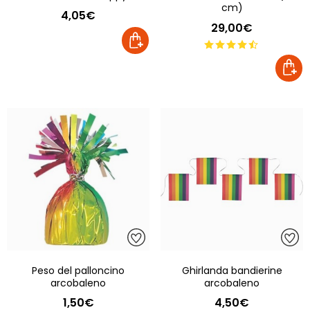
cm)
4,05€
29,00€
Peso del palloncino
Ghirlanda bandierine
arcobaleno
arcobaleno
1,50€
4,50€