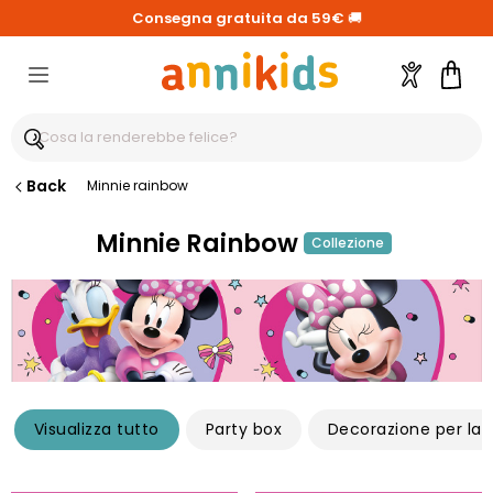
Consegna gratuita da 59€
🚚
Account
Carre
Back
Minnie rainbow
Minnie Rainbow
Collezione
Visualizza tutto
Party box
Decorazione per la 