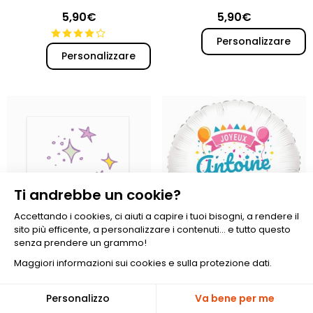
5,90€
5,90€
Personalizzare
Personalizzare
Ti andrebbe un cookie?
Accettando i cookies, ci aiuti a capire i tuoi bisogni, a rendere il
sito più efficente, a personalizzare i contenuti... e tutto questo
senza prendere un grammo!
Palloncino da personalizzare
Maggiori informazioni sui cookies e sulla protezione dati.
- Buon Compleanno
8 tatuaggi da personalizzare
- Stelle
14,90€
🎁
Personalizzo
Va bene per me
-10%
5,90€