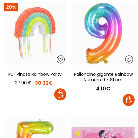
20%
Pull Pinata Rainbow Party
Palloncino gigante Rainbow
Numero 9 - 81 cm
30,32€
37.90 €
4,10€