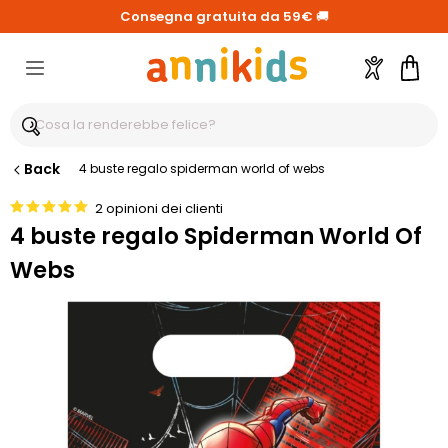
Consegna gratuita da 59€
🚚
Account
Carre
Back
4 buste regalo spiderman world of webs
2 opinioni dei clienti
4 buste regalo Spiderman World Of
Webs