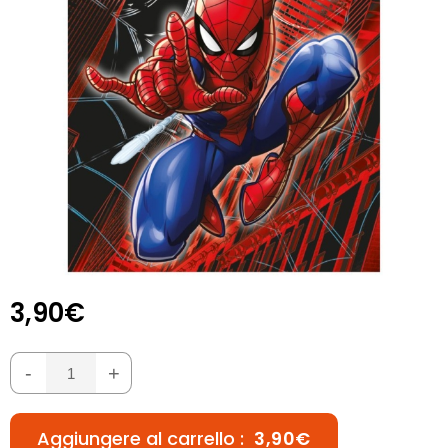
3,90€
-
+
Aggiungere al carrello :
3,90€