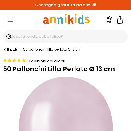
Consegna gratuita da 59€
🚚
Account
Carre
Back
50 palloncini lilla perlato Ø 13 cm
3 opinioni dei clienti
50 Palloncini Lilla Perlato Ø 13 cm