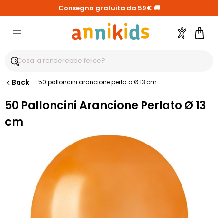
Consegna gratuita da 59€
🚚
Account
Carre
Back
50 palloncini arancione perlato Ø 13 cm
50 Palloncini Arancione Perlato Ø 13
cm