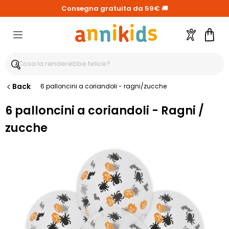
Consegna gratuita da 59€
🚚
Account
Carre
Back
6 palloncini a coriandoli - ragni/zucche
6 palloncini a coriandoli - Ragni /
zucche