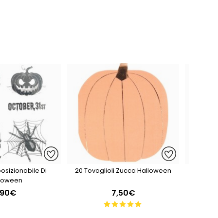
osizionabile Di
20 Tovaglioli Zucca Halloween
Vassoi
loween
,90€
7,50€