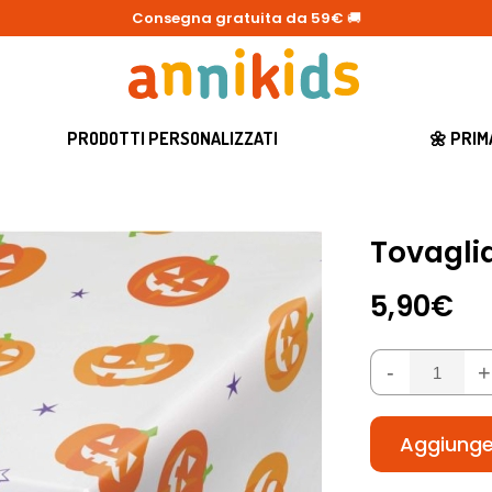
Consegna gratuita da 59€
🚚
PRODOTTI PERSONALIZZATI
🌼 PRI
Tovagli
5,90€
-
+
Aggiunger