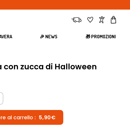
Consegna
Preferiti
Account
Carrell
MAVERA
🎉 NEWS
🎁 PROMOZIONI
a con zucca di Halloween
e al carrello :
5,90€