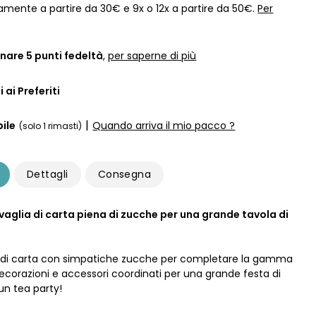
amente a partire da 30€ e 9x o 12x a partire da 50€.
Per
nare
5
punti fedeltà
,
per saperne di più
 ai Preferiti
|
ile
Quando arriva il mio pacco ?
(solo 1 rimasti)
Dettagli
Consegna
vaglia di carta piena di zucche per una grande tavola di
a di carta con simpatiche zucche per completare la gamma
 decorazioni e accessori coordinati per una grande festa di
un tea party!