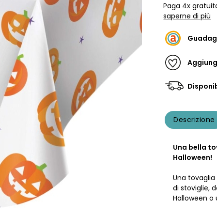
Paga 4x gratuit
saperne di più
Guadag
Aggiungi
Disponib
Descrizione
Una bella to
Halloween!
Una tovagli
di stoviglie,
Halloween o 