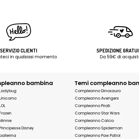
SERVIZIO CLIENTI
SPEDIZIONE GRATU
teci in qualsiasi momento
Da 59€ di acquist
mpleanno bambina
Temi compleanno ba
Ladybug
Compleanno Dinosauro
Unicorno
Compleanno Avengers
LOL
Compleanno Pirati
Frozen
Compleanno Star Wars
Minnie
Compleanno Calcio
rincipesse Disney
Compleanno Spiderman
allerina
Compleanno Paw Patrol