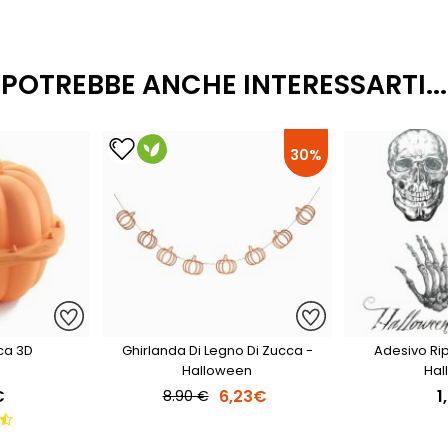
POTREBBE ANCHE INTERESSARTI...
30%
ca 3D
Ghirlanda Di Legno Di Zucca -
Adesivo Rip
Halloween
Hal
€
6,23€
1
8.90 €