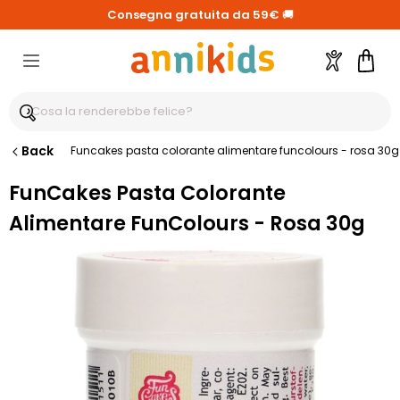
Consegna gratuita da 59€
🚚
Account
Carre
Back
Funcakes pasta colorante alimentare funcolours - rosa 30g
FunCakes Pasta Colorante
Alimentare FunColours - Rosa 30g