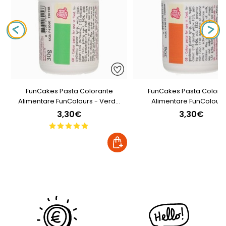
FunCakes Pasta Colorante
FunCakes Pasta Colora
Alimentare FunColours - Verde
Alimentare FunColours
30g
Arancione 30g
3,30€
3,30€