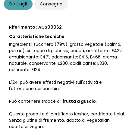
Dettagli
Consegna
Riferimento : ACS00062
Caratteristiche tecniche
Ingredienti: zucchero (79%), grasso vegetale (palmo,
palma), sciroppo di glucosio, acqua, umettante: E422,
emulsionante: E471, addensante: E415, E466, aroma
naturale, conservante: E200, acidificante: E330,
colorante: E124 .
E124: può avere effetti negativi sull'attività e
l'attenzione nei bambini.
Può contenere tracce di:
frutta a guscio
.
Questo prodotto è: certificato Kosher, certificato Halal,
Senza glutine di
frumento
, adatto ai vegetariani,
adatto ai vegani.