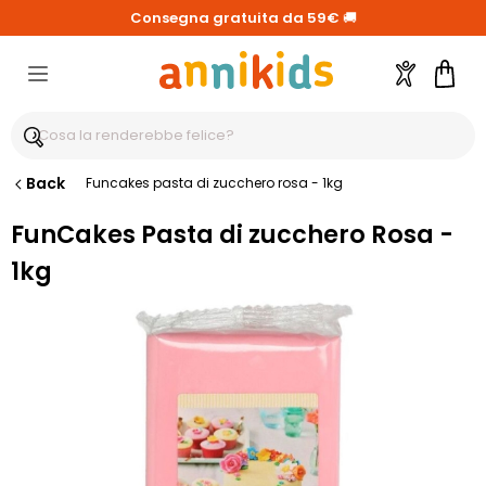
Consegna gratuita da 59€
🚚
Account
Carre
Back
Funcakes pasta di zucchero rosa - 1kg
FunCakes Pasta di zucchero Rosa -
1kg