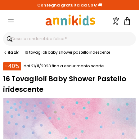
Consegna gratuita da 59€
🚚
Account
Carre
Back
16 tovaglioli baby shower pastello iridescente
-40%
dal 21/11/2023 fino a esaurimento scorte
16 Tovaglioli Baby Shower Pastello
iridescente