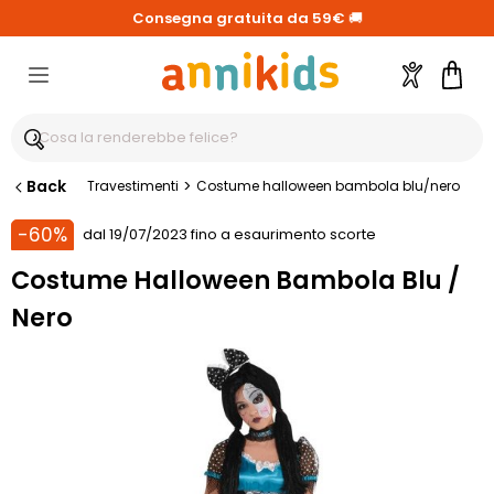
Consegna gratuita da 59€
🚚
Account
Carre
Back
>
Travestimenti
Costume halloween bambola blu/nero
-60%
dal 19/07/2023 fino a esaurimento scorte
Costume Halloween Bambola Blu /
Nero