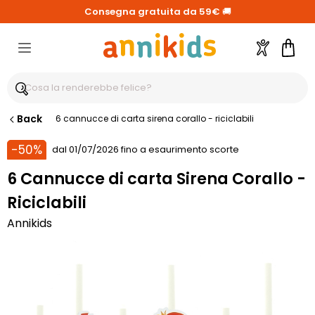
Consegna gratuita da 59€
🚚
Account
Carre
Back
6 cannucce di carta sirena corallo - riciclabili
-50%
dal 01/07/2026 fino a esaurimento scorte
6 Cannucce di carta Sirena Corallo -
Riciclabili
Annikids