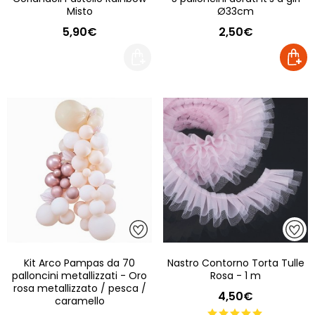
Misto
Ø33cm
5,90€
2,50€
Kit Arco Pampas da 70
Nastro Contorno Torta Tulle
palloncini metallizzati - Oro
Rosa - 1 m
rosa metallizzato / pesca /
4,50€
caramello