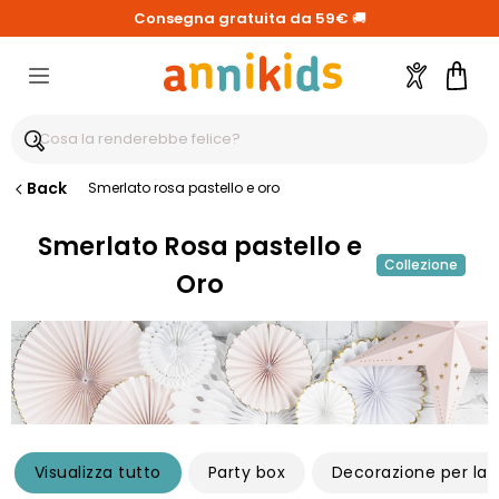
Consegna gratuita da 59€
🚚
Account
Carre
Back
Smerlato rosa pastello e oro
Smerlato Rosa pastello e
Collezione
Oro
Visualizza tutto
Party box
Decorazione per la 