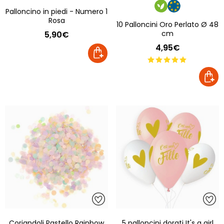
Palloncino in piedi - Numero 1
Rosa
10 Palloncini Oro Perlato Ø 48
cm
5,90€
4,95€
Coriandoli Pastello Rainbow
5 palloncini dorati It's a girl