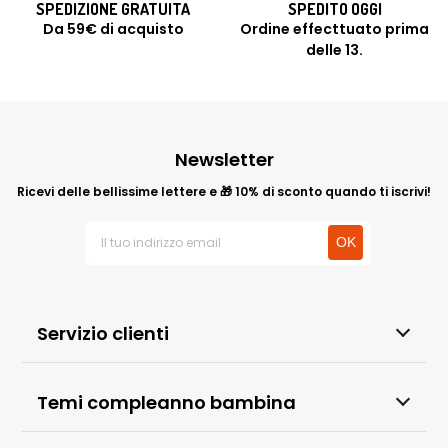
SPEDIZIONE GRATUITA
SPEDITO OGGI
Da 59€ di acquisto
Ordine effecttuato prima
delle 13.
Newsletter
Ricevi delle bellissime lettere e 🎁 10% di sconto quando ti iscrivi!
Servizio clienti
La nostra storia
La consegna
Temi compleanno bambina
FAQ
Compleanno Ladybug
Contattaci