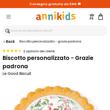
Consegna gratuita da 59€
🚚
Account
Carre
Back
Biscotto personalizzato - grazie padrona
2 opinioni dei clienti
Biscotto personalizzato - Grazie
padrona
Le Good Biscuit