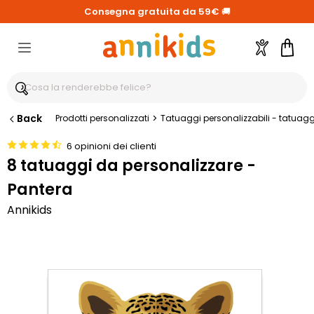
Consegna gratuita da 59€
🚚
Account
Carre
Back
>
Prodotti personalizzati
Tatuaggi personalizzabili - tatuagg
6 opinioni dei clienti
8 tatuaggi da personalizzare -
Pantera
Annikids