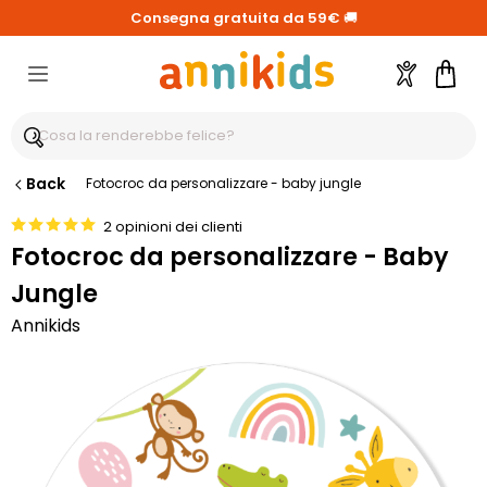
Consegna gratuita da 59€
🚚
Account
Carre
Back
Fotocroc da personalizzare - baby jungle
2 opinioni dei clienti
Fotocroc da personalizzare - Baby
Jungle
Annikids