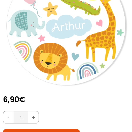
6,90€
-
+