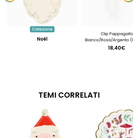
Collezione
Clip Pappagallo
Noël
Bianco/Rosa/Argento (10 
Vetro
18,40€
TEMI CORRELATI