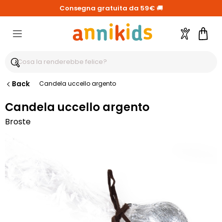
Consegna gratuita da 59€
🚚
Account
Carre
Back
Candela uccello argento
Candela uccello argento
Broste