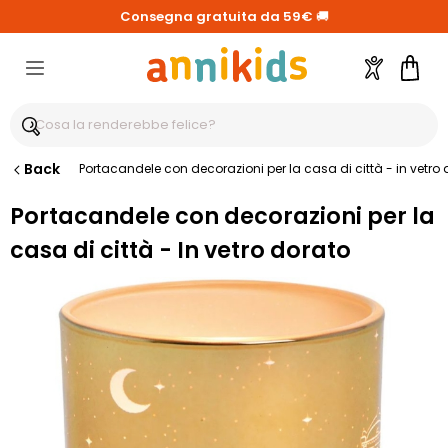
Consegna gratuita da 59€
🚚
Account
Carre
Back
Portacandele con decorazioni per la casa di città - in vetro
Portacandele con decorazioni per la
casa di città - In vetro dorato