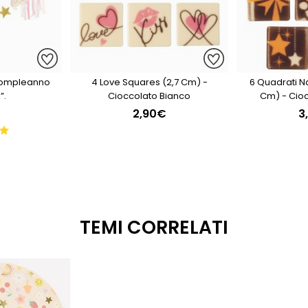
Compleanno
4 Love Squares (2,7 Cm) -
6 Quadrati Nat
”.
Cioccolato Bianco
Cm) - Cio
2,90€
3
TEMI CORRELATI