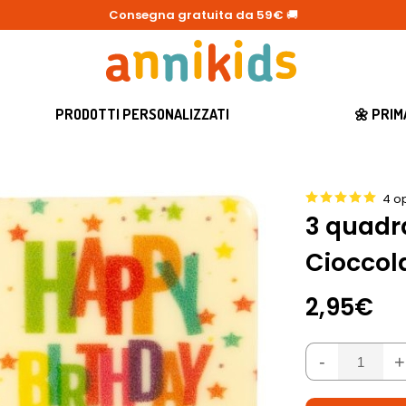
Consegna gratuita da 59€
🚚
PRODOTTI PERSONALIZZATI
🌼 PRI
4 op
3 quadra
Cioccol
2,95€
-
+