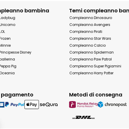
mpleanno bambina
Temi compleanno ba
Ladybug
Compleanno Dinosauro
Unicorno
Compleanno Avengers
LOL
Compleanno Pirati
Frozen
Compleanno Star Wars
Minnie
Compleanno Calcio
rincipesse Disney
Compleanno Spiderman
allerina
Compleanno Paw Patrol
eppa Pig
Compleanno Super Pigiamini
Oceania
Compleanno Harry Potter
i pagamento
Metodi di consegna