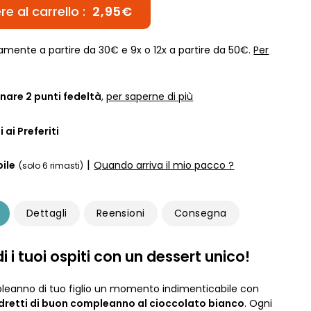
e al carrello :
2,95€
amente a partire da 30€ e 9x o 12x a partire da 50€.
Per
nare
2
punti fedeltà
,
per saperne di più
 ai Preferiti
|
ile
Quando arriva il mio pacco ?
(solo 6 rimasti)
Dettagli
Reensioni
Consegna
 i tuoi ospiti con un dessert unico!
pleanno di tuo figlio un momento indimenticabile con
dretti di buon compleanno al cioccolato bianco
. Ogni