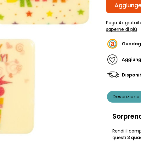
Aggiunger
Paga 4x gratuit
saperne di più
Guadag
Aggiungi
Disponib
Descrizione
Sorprendi
Rendi il com
questi
3 qua