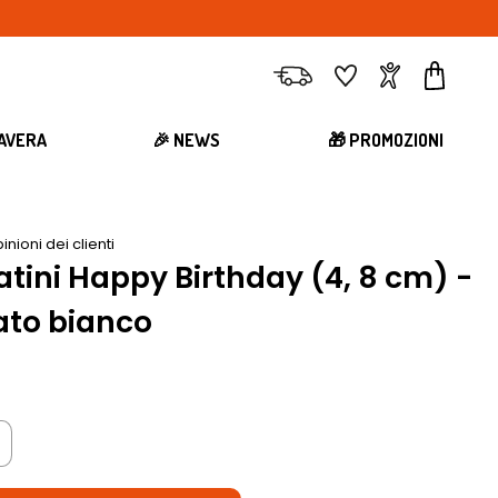
Consegna
Preferiti
Account
Carrell
MAVERA
🎉 NEWS
🎁 PROMOZIONI
inioni dei clienti
tini Happy Birthday (4, 8 cm) -
ato bianco