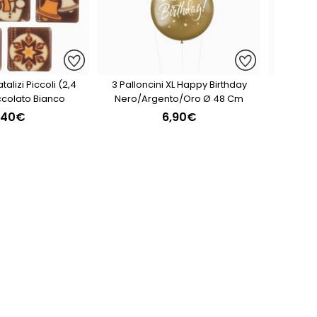
alizi Piccoli (2,4
3 Palloncini XL Happy Birthday
3 Plet
ccolato Bianco
Nero/Argento/Oro Ø 48 Cm
C
,40€
6,90€