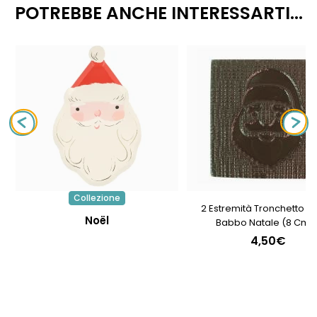
POTREBBE ANCHE INTERESSARTI...
Collezione
2 Estremità Tronchetto Ri
Noël
Babbo Natale (8 Cm) 
Cioccolato
4,50€