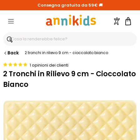
Consegna gratuita da 59€
🚚
Account
Carre
Back
2 tronchi in rilievo 9 cm - cioccolato bianco
1 opinioni dei clienti
2 Tronchi in Rilievo 9 cm - Cioccolato
Bianco