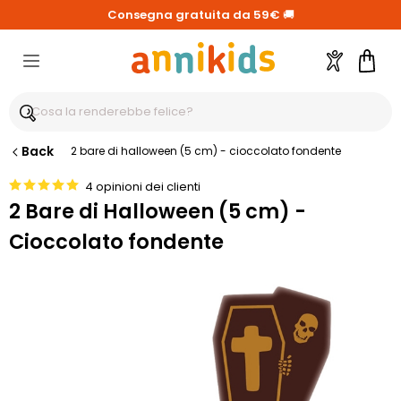
Consegna gratuita da 59€
🚚
Account
Carre
Back
2 bare di halloween (5 cm) - cioccolato fondente
4 opinioni dei clienti
2 Bare di Halloween (5 cm) -
Cioccolato fondente