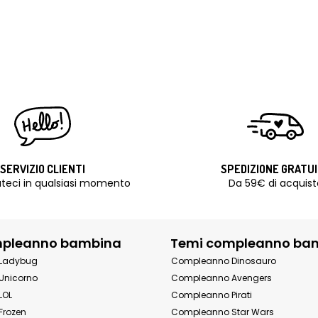
SERVIZIO CLIENTI
SPEDIZIONE GRATU
teci in qualsiasi momento
Da 59€ di acquist
mpleanno bambina
Temi compleanno ba
Ladybug
Compleanno Dinosauro
Unicorno
Compleanno Avengers
LOL
Compleanno Pirati
Frozen
Compleanno Star Wars