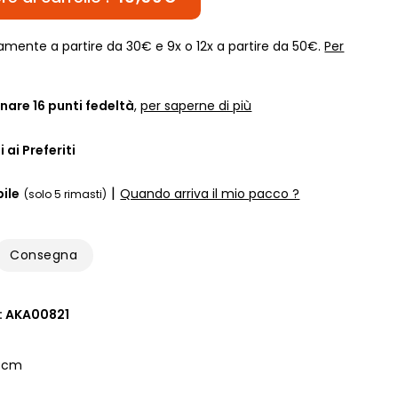
amente a partire da 30€ e 9x o 12x a partire da 50€.
Per
nare
16
punti fedeltà
,
per saperne di più
 ai Preferiti
|
ile
Quando arriva il mio pacco ?
(solo 5 rimasti)
Consegna
 : AKA00821
5 cm