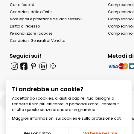
Carta fedeltà
Compleanno 
Condizioni delle offerte
Compleanno P
Note legali e protezione dei dati sensibili
Compleanno b
Diritto di recesso
Compleanno P
Personalizzare i cookies
Compleanno 
Condizioni Generali di Vendita
Seguici sui!
Metodi d
🙂
Ti andrebbe un cookie?
Accettando i cookies, ci aiuti a capire i tuoi bisogni, a
Italia
rendere il sito più efficente, a personalizzare i contenuti...
e tutto questo senza prendere un grammo!
Maggiori informazioni sui cookies e sulla protezione dati.
© 2026 All rights reserved. Annik
Personalizzo
Va bene per me