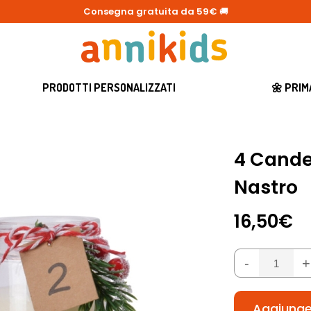
Consegna gratuita da 59€
🚚
PRODOTTI PERSONALIZZATI
🌼 PRI
4 Candel
Nastro
16,50€
-
+
Aggiunger