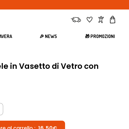
Consegna
Preferiti
Account
Carrell
MAVERA
🎉 NEWS
🎁 PROMOZIONI
e in Vasetto di Vetro con
e al carrello :
16,50€