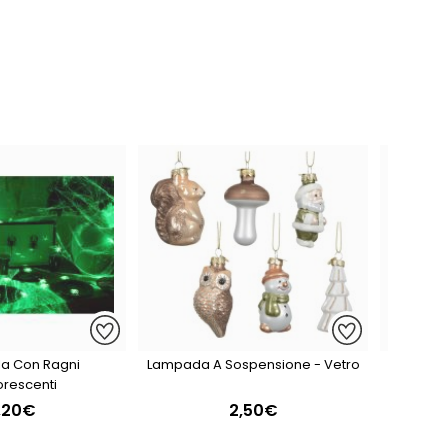
la Con Ragni
Lampada A Sospensione - Vetro
Porta
orescenti
,20€
2,50€