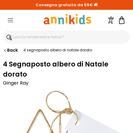
Consegna gratuita da 59€
🚚
Account
Carre
Back
4 segnaposto albero di natale dorato
4 Segnaposto albero di Natale
dorato
Ginger Ray