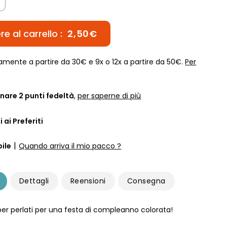
e al carrello :
2,50€
amente a partire da 30€ e 9x o 12x a partire da 50€.
Per
nare
2
punti fedeltà
,
per saperne di più
 ai Preferiti
|
ile
Quando arriva il mio pacco ?
Dettagli
Reensioni
Consegna
uper perlati per una festa di compleanno colorata!