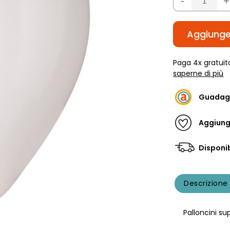
-
+
Aggiunger
Paga 4x gratuit
saperne di più
Guadag
Aggiungi
Disponib
Descrizione
Palloncini s