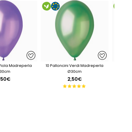
 Viola Madreperla
10 Palloncini Verdi Madreperla
10 Pall
30cm
Ø30cm
,50€
2,50€