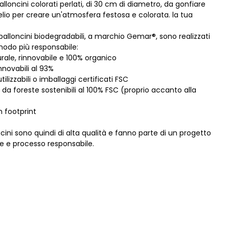
palloncini colorati perlati, di 30 cm di diametro, da gonfiare
elio per creare un'atmosfera festosa e colorata. la tua
palloncini biodegradabili, a marchio Gemar®, sono realizzati
n modo più responsabile:
urale, rinnovabile e 100% organico
innovabili al 93%
riutilizzabili o imballaggi certificati FSC
 da foreste sostenibili al 100% FSC (proprio accanto alla
n footprint
cini sono quindi di alta qualità e fanno parte di un progetto
le e processo responsabile.