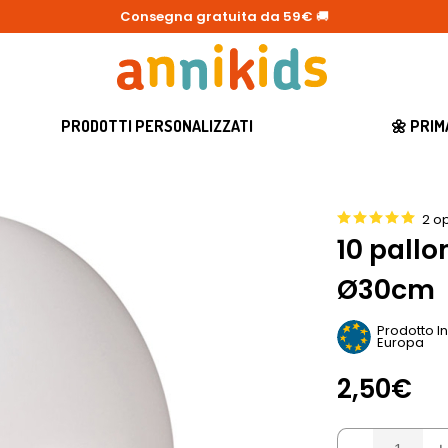
Consegna gratuita da 59€
🚚
PRODOTTI PERSONALIZZATI
🌼 PRI
2 op
10 pall
Ø30cm
Prodotto I
Europa
2,50€