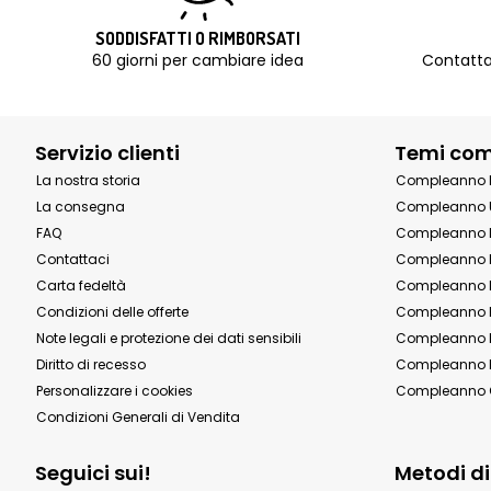
SODDISFATTI O RIMBORSATI
60 giorni per cambiare idea
Contatta
Servizio clienti
Temi co
La nostra storia
Compleanno 
La consegna
Compleanno 
FAQ
Compleanno 
Contattaci
Compleanno 
Carta fedeltà
Compleanno 
Condizioni delle offerte
Compleanno P
Note legali e protezione dei dati sensibili
Compleanno b
Diritto di recesso
Compleanno P
Personalizzare i cookies
Compleanno 
Condizioni Generali di Vendita
Seguici sui!
Metodi d