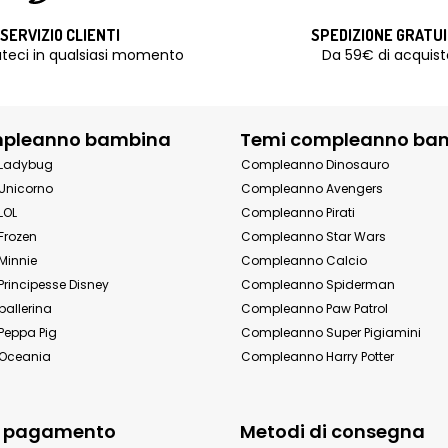
SERVIZIO CLIENTI
SPEDIZIONE GRATU
teci in qualsiasi momento
Da 59€ di acquist
mpleanno bambina
Temi compleanno ba
Ladybug
Compleanno Dinosauro
Unicorno
Compleanno Avengers
LOL
Compleanno Pirati
Frozen
Compleanno Star Wars
Minnie
Compleanno Calcio
rincipesse Disney
Compleanno Spiderman
allerina
Compleanno Paw Patrol
eppa Pig
Compleanno Super Pigiamini
Oceania
Compleanno Harry Potter
i pagamento
Metodi di consegna