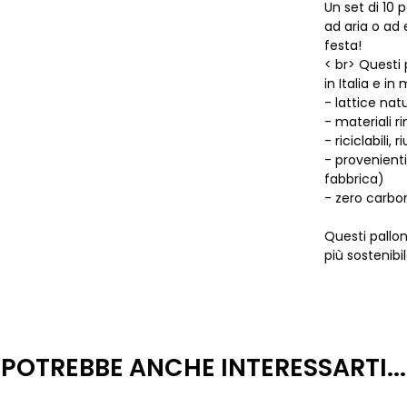
Un set di 10 
ad aria o ad 
festa!
< br> Questi 
in Italia e i
- lattice nat
- materiali r
- riciclabili, 
- provenienti
fabbrica)
- zero carbo
Questi pallon
più sostenibi
POTREBBE ANCHE INTERESSARTI...