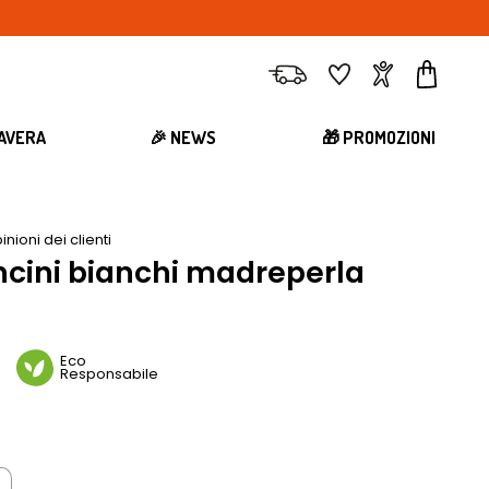
Consegna
Preferiti
Account
Carrell
MAVERA
🎉 NEWS
🎁 PROMOZIONI
inioni dei clienti
oncini bianchi madreperla
n
Eco
Responsabile