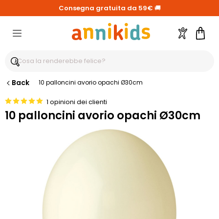
Consegna gratuita da 59€
🚚
Account
Carre
Back
10 palloncini avorio opachi Ø30cm
1 opinioni dei clienti
10 palloncini avorio opachi Ø30cm