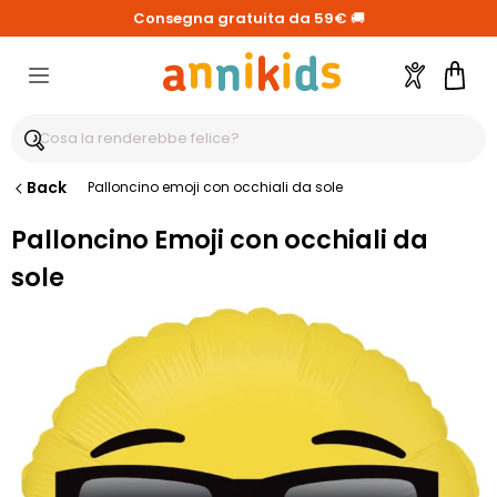
Consegna gratuita da 59€
🚚
Account
Carre
Back
Palloncino emoji con occhiali da sole
Palloncino Emoji con occhiali da
sole