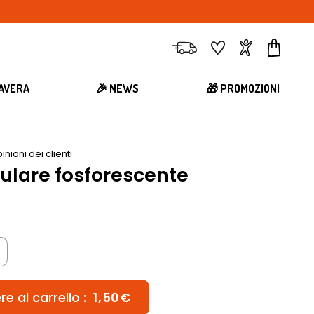
Consegna
Preferiti
Account
Carrell
MAVERA
🎉 NEWS
🎁 PROMOZIONI
inioni dei clienti
culare fosforescente
e al carrello :
1,50€