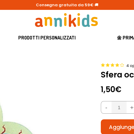
Consegna gratuita da 59€
🚚
PRODOTTI PERSONALIZZATI
🌼 PRI
4 op
Sfera o
1,50€
-
+
Aggiunger