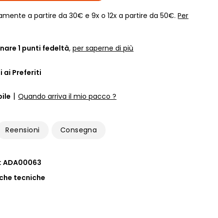
amente a partire da 30€ e 9x o 12x a partire da 50€.
Per
nare
1
punti fedeltà
,
per saperne di più
 ai Preferiti
|
ile
Quando arriva il mio pacco ?
Reensioni
Consegna
 : ADA00063
iche tecniche