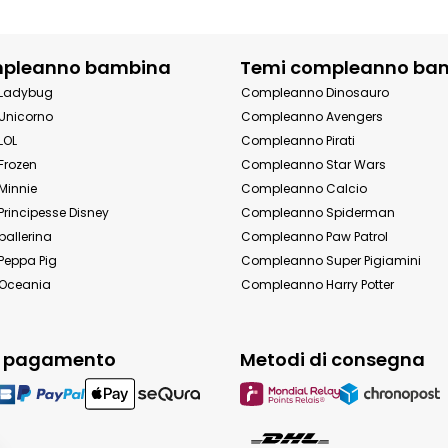
mpleanno bambina
Temi compleanno ba
Ladybug
Compleanno Dinosauro
Unicorno
Compleanno Avengers
LOL
Compleanno Pirati
Frozen
Compleanno Star Wars
Minnie
Compleanno Calcio
rincipesse Disney
Compleanno Spiderman
allerina
Compleanno Paw Patrol
eppa Pig
Compleanno Super Pigiamini
Oceania
Compleanno Harry Potter
i pagamento
Metodi di consegna