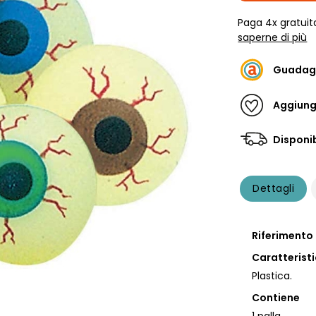
Paga 4x gratuit
saperne di più
Guadag
Aggiungi
Disponib
Dettagli
Riferimento
Caratterist
Plastica.
Contiene