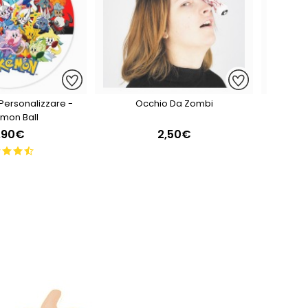
Personalizzare -
Occhio Da Zombi
C
mon Ball
,90€
2,50€