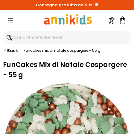
Consegna gratuita da 59€
🚚
Account
Carre
Back
Funcakes mix di natale cospargere - 55 g
FunCakes Mix di Natale Cospargere
- 55 g