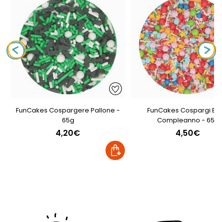
FunCakes Cospargere Pallone -
FunCakes Cospargi Bu
65g
Compleanno - 65g
4,20€
4,50€