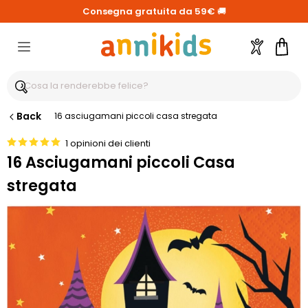
Consegna gratuita da 59€
🚚
Account
Carre
Back
16 asciugamani piccoli casa stregata
1 opinioni dei clienti
16 Asciugamani piccoli Casa
stregata