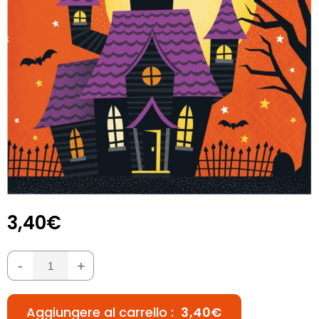
3,40€
-
+
Aggiungere al carrello :
3,40€