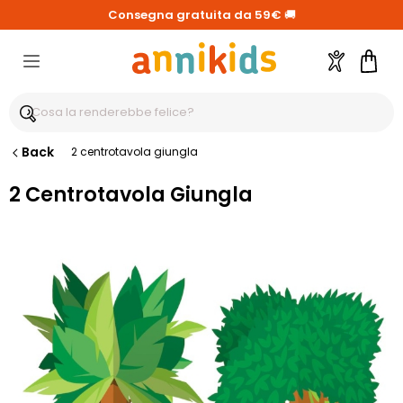
Consegna gratuita da 59€
🚚
Account
Carre
Back
2 centrotavola giungla
2 Centrotavola Giungla