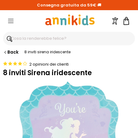
Consegna gratuita da 59€
🚚
Account
Carre
Back
8 inviti sirena iridescente
2 opinioni dei clienti
8 inviti Sirena iridescente